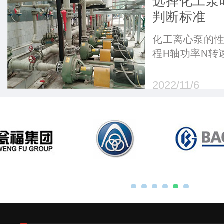
选择化工泵
判断标准
化工离心泵的性
程H轴功率N转
2022/11/6